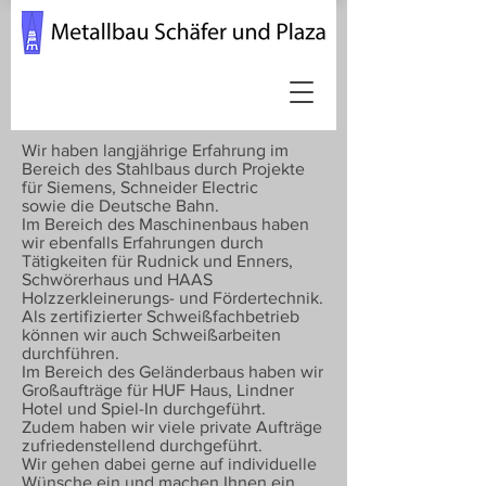
Wir haben langjährige Erfahrung im
Bereich des Stahlbaus durch Projekte
für Siemens, Schneider Electric
sowie die Deutsche Bahn.
Im Bereich des Maschinenbaus haben
wir ebenfalls Erfahrungen durch
Tätigkeiten für Rudnick und Enners,
Schwörerhaus und HAAS
Holzzerkleinerungs- und Fördertechnik.
Als zertifizierter Schweißfachbetrieb
können wir auch Schweißarbeiten
durchführen.
Im Bereich des Geländerbaus haben wir
Großaufträge für HUF Haus, Lindner
Hotel und Spiel-In durchgeführt.
Zudem haben wir viele private Aufträge
zufriedenstellend durchgeführt.
Wir gehen dabei gerne auf individuelle
Wünsche ein und machen Ihnen ein